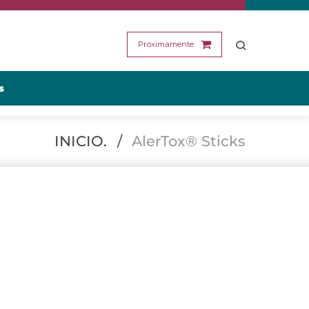
Próximamente
s
INICIO.
/
AlerTox® Sticks