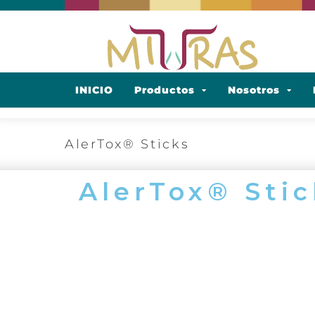
INICIO
Productos
Nosotros
AlerTox® Sticks
AlerTox® Stic